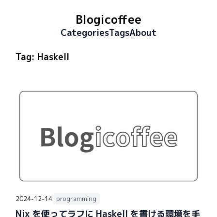
Blogicoffee
Categories
Tags
About
Tag:
Haskell
2024-12-14
programming
Nix を使ってラフに Haskell を書ける環境を手