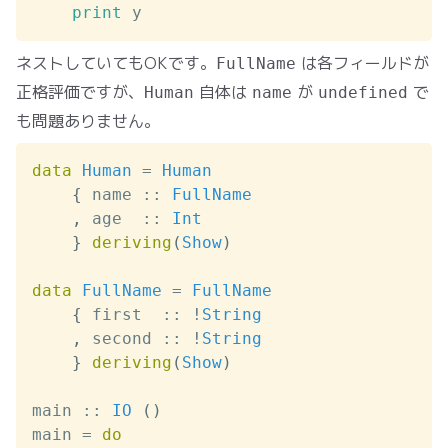
print
y
ネストしていてもOKです。
は各フィールドが
FullName
正格評価ですが、
自体は
が
で
Human
name
undefined
も問題ありません。
data
Human
=
Human
{
name
::
FullName
,
age
::
Int
}
deriving
(
Show
)
data
FullName
=
FullName
{
first
::
!
String
,
second
::
!
String
}
deriving
(
Show
)
main
::
IO
(
)
main
=
do