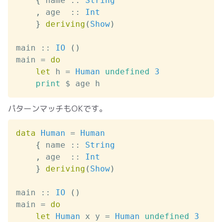
{
name
::
String
,
age
::
Int
}
deriving
(
Show
)
main
::
IO
(
)
main
=
do
let
h
=
Human
undefined
3
print
$
age
h
パターンマッチもOKです。
data
Human
=
Human
{
name
::
String
,
age
::
Int
}
deriving
(
Show
)
main
::
IO
(
)
main
=
do
let
Human
x
y
=
Human
undefined
3