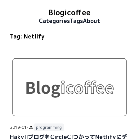
Blogicoffee
Categories
Tags
About
Tag:
Netlify
2019-01-25
programming
HakyllブログをCircleCIつかってNetlifyにデ