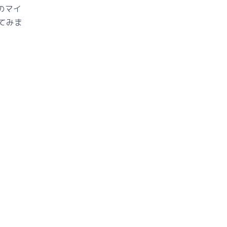
m のマイ
てみま