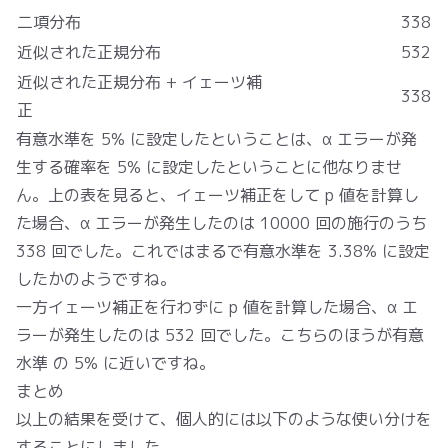
二項分布
338
近似された正規分布
532
近似された正規分布 + イェーツ補
338
正
有意水準を 5% に設定したということは、α エラーが発
生する確率を 5% に設定したということに他なりませ
ん。上の表を見ると、イェーツ補正をして p 値を計算し
た場合、α エラーが発生したのは 10000 回の施行のうち
338 回でした。これではまるで有意水準を 3.38% に設定
したかのようですね。
一方イェーツ補正を行わずに p 値を計算した場合、α エ
ラーが発生したのは 532 回でした。こちらのほうが有意
水準 の 5% に近いですね。
まとめ
以上の結果を受けて、個人的には以下のような使い分けを
することにしました。