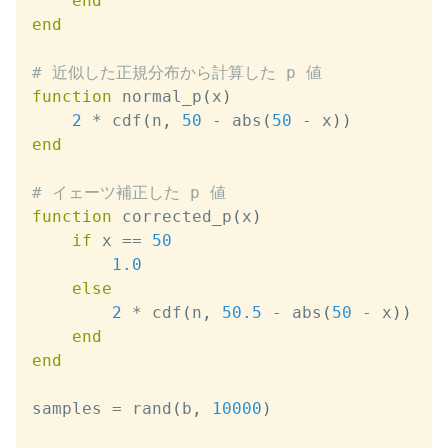
end
end
# 近似した正規分布から計算した p 値
function
 normal_p
(
x
)
2
*
 cdf
(
n
,
50
-
 abs
(
50
-
 x
)
)
end
# イェーツ補正した p 値
function
 corrected_p
(
x
)
if
 x 
==
50
1.0
else
2
*
 cdf
(
n
,
50.5
-
 abs
(
50
-
 x
)
)
end
end
samples 
=
 rand
(
b
,
10000
)