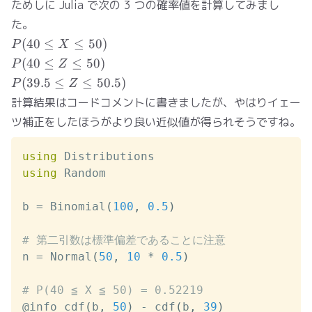
ためしに Julia で次の 3 つの確率値を計算してみまし
た。
P(40
(
40
≤
≤
50
)
P
X
\leq
P(40
(
40
≤
≤
50
)
P
Z
X
\leq
P(39.5
(
39.5
≤
≤
50.5
)
P
Z
\leq
Z
\leq Z
計算結果はコードコメントに書きましたが、やはりイェー
50)
\leq
\leq
ツ補正をしたほうがより良い近似値が得られそうですね。
50)
50.5)
using
using
 Random

b 
=
 Binomial
(
100
,
0.5
)
# 第二引数は標準偏差であることに注意
n 
=
 Normal
(
50
,
10
*
0.5
)
# P(40 ≦ X ≦ 50) = 0.52219
@info cdf
(
b
,
50
)
-
 cdf
(
b
,
39
)