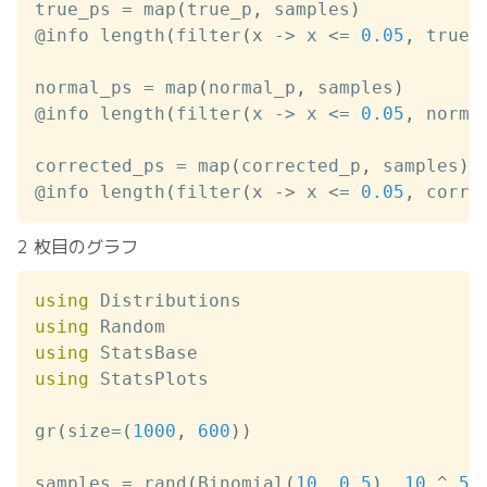
true_ps 
=
 map
(
true_p
,
 samples
)
@info length
(
filter
(
x 
-
>
 x 
<=
0.05
,
 true_
normal_ps 
=
 map
(
normal_p
,
 samples
)
@info length
(
filter
(
x 
-
>
 x 
<=
0.05
,
 norma
corrected_ps 
=
 map
(
corrected_p
,
 samples
)
@info length
(
filter
(
x 
-
>
 x 
<=
0.05
,
 corre
2 枚目のグラフ
using
using
using
using
 StatsPlots

gr
(
size
=
(
1000
,
600
)
)
samples 
=
 rand
(
Binomial
(
10
,
0.5
)
,
10
^
5
)