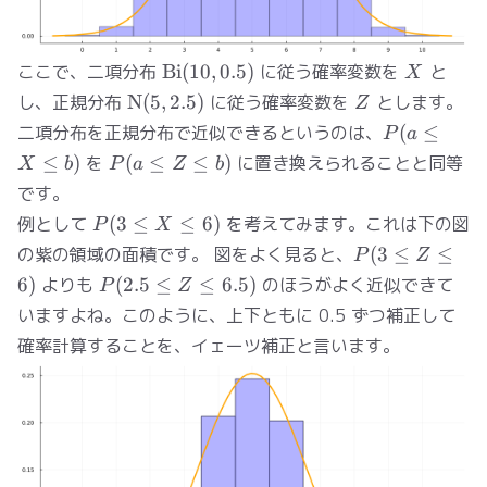
\mathrm{Bi}
X
ここで、二項分布
Bi
(
10
,
0.5
)
に従う確率変数を
と
X
(10, 0.5)
\mathrm{N}
Z
し、正規分布
N
(
5
,
2.5
)
に従う確率変数を
とします。
Z
(5, 2.5)
P(a
二項分布を正規分布で近似できるというのは、
(
≤
P
a
\leq
P(a
≤
)
を
(
≤
≤
)
に置き換えられることと同等
X
b
P
a
Z
b
X
\leq
です。
\leq
Z
P(3
例として
(
3
≤
≤
6
)
を考えてみます。これは下の図
P
X
b)
\leq
\leq
P(3
の紫の領域の面積です。 図をよく見ると、
(
3
≤
≤
P
Z
b)
X
\leq
P(2.5
6
)
よりも
(
2.5
≤
≤
6.5
)
のほうがよく近似できて
P
Z
\leq
Z
\leq
いますよね。このように、上下ともに 0.5 ずつ補正して
6)
\leq
Z
確率計算することを、イェーツ補正と言います。
6)
\leq
6.5)