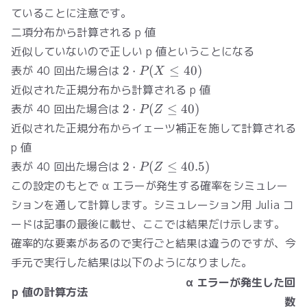
ていることに注意です。
二項分布から計算される p 値
近似していないので正しい p 値ということになる
2
表が 40 回出た場合は
2
⋅
(
≤
40
)
P
X
\cdot
近似された正規分布から計算される p 値
P(X
2
表が 40 回出た場合は
2
⋅
(
≤
40
)
P
Z
\leq
\cdot
近似された正規分布からイェーツ補正を施して計算される
40)
P(Z
p 値
\leq
2
表が 40 回出た場合は
2
⋅
(
≤
40.5
)
P
Z
40)
\cdot
この設定のもとで α エラーが発生する確率をシミュレー
P(Z
ションを通して計算します。シミュレーション用 Julia コ
\leq
ードは記事の最後に載せ、ここでは結果だけ示します。
40.5)
確率的な要素があるので実行ごと結果は違うのですが、今
手元で実行した結果は以下のようになりました。
α エラーが発生した回
p 値の計算方法
数