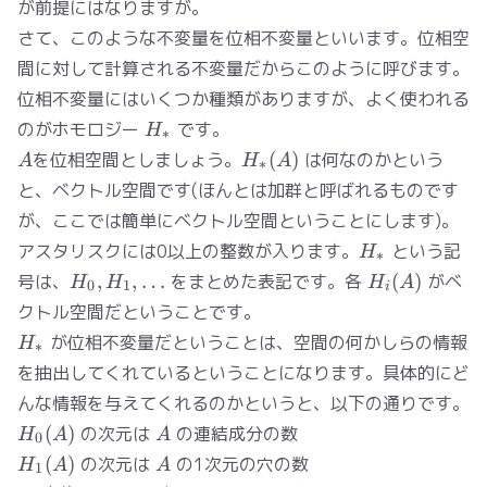
が前提にはなりますが。
さて、このような不変量を位相不変量といいます。位相空
間に対して計算される不変量だからこのように呼びます。
位相不変量にはいくつか種類がありますが、よく使われる
H_*
のがホモロジー
です。
H
∗
A
H_*
を位相空間としましょう。
(
)
は何なのかという
A
H
A
∗
(A)
と、ベクトル空間です(ほんとは加群と呼ばれるものです
が、ここでは簡単にベクトル空間ということにします)。
H_*
アスタリスクには0以上の整数が入ります。
という記
H
∗
H_0,
H_i(A)
号は、
,
,
…
をまとめた表記です。各
(
)
がベ
H
H
H
A
0
1
i
H_1,
クトル空間だということです。
\ldots
H_*
が位相不変量だということは、空間の何かしらの情報
H
∗
を抽出してくれているということになります。具体的にど
んな情報を与えてくれるのかというと、以下の通りです。
H_0(A)
A
(
)
の次元は
の連結成分の数
H
A
A
0
H_1(A)
A
(
)
の次元は
の1次元の穴の数
H
A
A
1