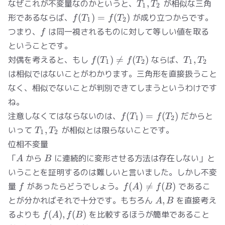
T_1,
なぜこれが不変量なのかというと、
,
が相似な三角
T
T
1
2
T_2
f(T_1)
形であるならば、
(
)
=
(
)
が成り立つからです。
f
T
f
T
1
2
=
f
つまり、
は同一視されるものに対して等しい値を取る
f
f(T_2)
ということです。
f(T_1)
T_1,
対偶を考えると、もし
(
)

=
(
)
ならば、
,
f
T
f
T
T
T
1
2
1
2
\neq
T_2
は相似ではないことがわかります。三角形を直接扱うこと
f(T_2)
なく、相似でないことが判別できてしまうというわけです
ね。
f(T_1)
注意しなくてはならないのは、
(
)
=
(
)
だからと
f
T
f
T
1
2
=
T_1,
いって
,
が相似とは限らないことです。
T
T
1
2
f(T_2)
T_2
位相不変量
A
B
「
から
に連続的に変形させる方法は存在しない」と
A
B
いうことを証明するのは難しいと言いました。しかし不変
f
f(A)
量
があったらどうでしょう。
(
)

=
(
)
であるこ
f
f
A
f
B
\neq
A,
とが分かればそれで十分です。もちろん
,
を直接考え
A
B
f(B)
B
f(A),
るよりも
(
)
,
(
)
を比較するほうが簡単であること
f
A
f
B
f(B)