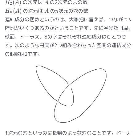
H_2(A)
A
(
)
の次元は
の2次元の穴の数
H
A
A
2
H_n(A)
A
n
(
)
の次元は
の
次元の穴の数
H
A
A
n
n
連結成分の個数というのは、大雑把に言えば、つながった
陸地がいくつあるのかということです。先に挙げた円周、
球面、トーラス、8の字はそれぞれ連結成分はひとつで
す。次のような円周が2つ組み合わさった空間の連結成分
の個数は2です。
1次元の穴というのは指輪のような穴のことです。ドーナ