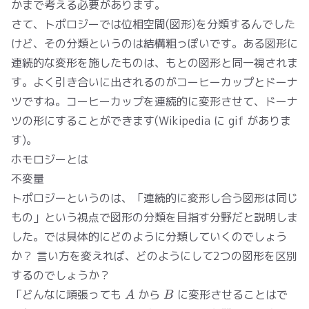
かまで考える必要があります。
さて、トポロジーでは位相空間(図形)を分類するんでした
けど、その分類というのは結構粗っぽいです。ある図形に
連続的な変形を施したものは、もとの図形と同一視されま
す。よく引き合いに出されるのがコーヒーカップとドーナ
ツですね。コーヒーカップを連続的に変形させて、ドーナ
ツの形にすることができます(
Wikipedia
に gif がありま
す)。
ホモロジーとは
不変量
トポロジーというのは、「連続的に変形し合う図形は同じ
もの」という視点で図形の分類を目指す分野だと説明しま
した。では具体的にどのように分類していくのでしょう
か？ 言い方を変えれば、どのようにして2つの図形を区別
するのでしょうか？
A
B
「どんなに頑張っても
から
に変形させることはで
A
B