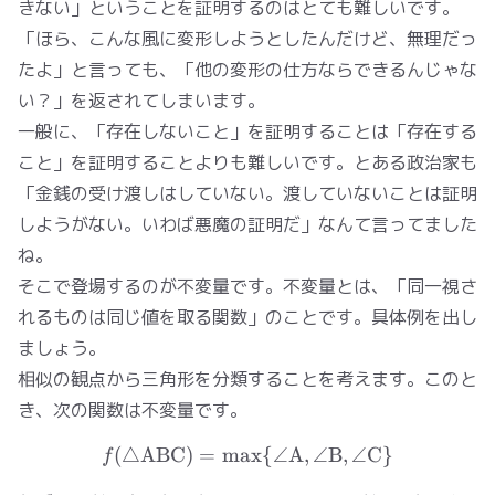
きない」ということを証明するのはとても難しいです。
「ほら、こんな風に変形しようとしたんだけど、無理だっ
たよ」と言っても、「他の変形の仕方ならできるんじゃな
い？」を返されてしまいます。
一般に、「存在しないこと」を証明することは「存在する
こと」を証明することよりも難しいです。とある政治家も
「金銭の受け渡しはしていない。渡していないことは証明
しようがない。いわば悪魔の証明だ」なんて言ってました
ね。
そこで登場するのが不変量です。不変量とは、「同一視さ
れるものは同じ値を取る関数」のことです。具体例を出し
ましょう。
相似の観点から三角形を分類することを考えます。このと
き、次の関数は不変量です。
(
△
ABC
)
=
max
f(\triangle \mathrm{AB
{
∠
A
,
∠
B
,
∠
C
}
f