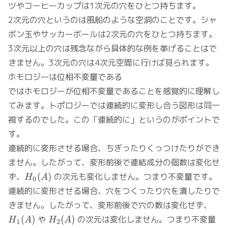
ツやコーヒーカップは1次元の穴をひとつ持ちます。
2次元の穴というのは風船のような空洞のことです。シャ
ボン玉やサッカーボールは2次元の穴をひとつ持ちます。
3次元以上の穴は残念ながら具体的な例を挙げることはで
きません。3次元の穴は4次元空間に行けば見られます。
ホモロジーは位相不変量である
ではホモロジーが位相不変量であることを感覚的に理解し
てみます。トポロジーでは連続的に変形し合う図形は同一
視するのでした。この「連続的に」というのがポイントで
す。
連続的に変形させる場合、ちぎったりくっつけたりができ
ません。したがって、変形前後で連結成分の個数は変化せ
H_0(A)
ず、
(
)
の次元も変化しません。つまり不変量です。
H
A
0
連続的に変形させる場合、穴をつくったり穴を潰したりで
H_1
きません。したがって、変形前後で穴の数は変化せず、
H_2(A)
(
)
や
(
)
の次元は変化しません。つまり不変量
H
A
H
A
1
2