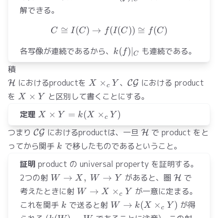
解できる。
≅
(
)
→
C\cong I(C) \to f(I(C))\co
(
(
))
≅
(
)
C
I
C
f
I
C
f
C
k(f)|_C
各写像が連続であるから、
(
)
∣
も連続である。
k
f
C
積
\mathcal{H}
X\times_c
\mathcal{CG}
におけるproductを
×
、
における product
H
C
G
X
Y
c
Y
X\times
を
×
と区別して書くことにする。
X
Y
Y
X\times Y
定理
×
=
(
×
)
X
Y
k
X
Y
c
=
\mathcal{CG}
\mathcal{H}
つまり
におけるproductは、一旦
で product をと
C
G
H
k(X\times_c
k
ってから関手
で移したものであるということ。
Y)
k
証明
product の universal property を証明する。
W\to
\mathcal{
2つの射
→
,
→
があると、圏
で
H
W
X
W
Y
X,\
W\to
考えたときに射
→
×
が一意に定まる。
W
X
Y
c
W\to
X\times_c
k
W\to
これを関手
で送ると射
→
(
×
)
が得
k
W
k
X
Y
c
Y
Y
k(X\times_c
k(W)