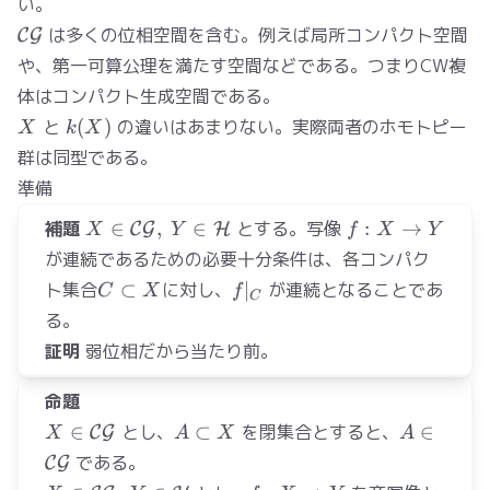
い。
\mathcal{CG}
は多くの位相空間を含む。例えば局所コンパクト空間
C
G
や、第一可算公理を満たす空間などである。つまりCW複
体はコンパクト生成空間である。
X
k(X)
と
(
)
の違いはあまりない。実際両者のホモトピー
X
k
X
群は同型である。
準備
X\in
f:X\to
補題
∈
,
∈
とする。写像
:
→
C
G
H
X
Y
f
X
Y
\mathcal{CG},\
Y
が連続であるための必要十分条件は、各コンパク
Y\in
C\subset
f|_C
ト集合
⊂
に対し、
∣
が連続となることであ
C
X
f
C
\mathcal{H}
X
る。
証明
弱位相だから当たり前。
命題
X\in
A\subset
A\in\mat
∈
とし、
⊂
を閉集合とすると、
∈
C
G
X
A
X
A
\mathcal{CG}
X
である。
C
G