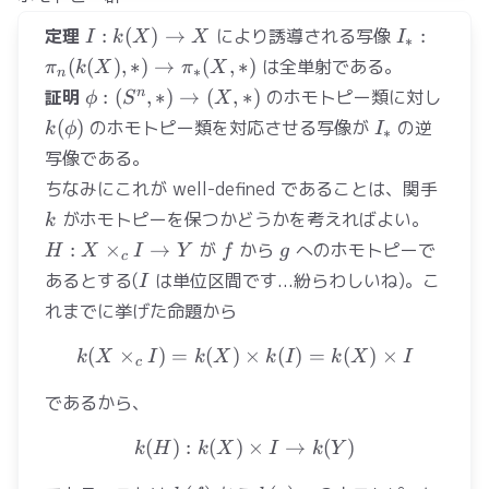
Y)
I:
I_*:\pi_n
定理
:
(
)
→
により誘導される写像
:
I
k
X
X
I
∗
k(X)\to
*) \to \pi
(
(
)
,
∗
)
→
(
,
∗
)
は全単射である。
π
k
X
π
X
∗
n
X
*)
\phi
n
証明
:
(
,
∗
)
→
(
,
∗
)
のホモトピー類に対し
ϕ
S
X
:
k(\phi)
I_*
(
)
のホモトピー類を対応させる写像が
の逆
k
ϕ
I
∗
(S^n,
写像である。
*)\to
k
ちなみにこれが well-defined であることは、関手
(X,
がホモトピーを保つかどうかを考えればよい。
*)
k
H:
f
g
:
×
→
が
から
へのホモトピーで
H
X
I
Y
f
g
c
X\times_c
I
あるとする(
は単位区間です...紛らわしいね)。こ
I
I \to Y
れまでに挙げた命題から
(
×
)
=
(
)
k(X\times_c I) = k(X)\time
×
(
)
=
(
)
×
k
X
I
k
X
k
I
k
X
I
c
であるから、
(
)
:
(
)
k(H) : k(X)\times I \to k(Y
×
→
(
)
k
H
k
X
I
k
Y