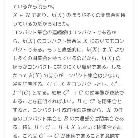
ているから明らか。
X\in\mathcal{H}
k(X)
∈
であり、
(
)
のほうが多くの開集合を持
H
X
k
X
っているのだから明らか。
コンパクト集合の連続像はコンパクトであるか
k(X)
X
ら、
(
)
のコンパクト集合は
においてもコン
k
X
X
k(X)
X
パクトである。もっと直感的に、
(
)
は
より
k
X
X
k(X)
も多くの開集合を持っているのだから、
(
)
の
k
X
ほうがコンパクトになりにくい環境である。した
k(X)
がって
(
)
のほうがコンパクト集合は少ない。
k
X
C\subset
C' =
′
逆を証明する。
⊂
をコンパクトとし、
=
C
X
C
X
I^{-1}
C'
−
1
′
(
)
とする。結局
→
の逆写像が連続で
I
C
C
C
(C)
\to
B\subset
′
あることを証明すればよい。
⊂
を閉集合と
B
C
C
C'
X
すると、コンパクト生成位相の定義から、
の任
X
B
意のコンパクト集合と
の共通部分は閉集合であ
B
B\cap
X
る。特に
∩
=
は
において閉集合であ
B
C
B
X
C = B
C'\to
′
る。これは
→
が連続であることを意味す
C
C