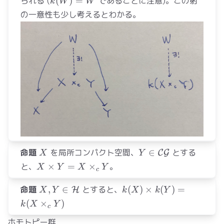
られる (
(
)
=
であることに注意)。この射
k
W
W
Y)
= W
の一意性も少し考えるとわかる。
X
Y\in\mathcal{CG}
命題
を局所コンパクト空間、
∈
とする
C
G
X
Y
X\times
と、
×
=
×
。
X
Y
X
Y
c
Y =
X\times_c
X,Y\in\mathcal{H}
k(X)\times
命題
,
∈
とすると、
(
)
×
(
)
=
H
X
Y
k
X
k
Y
Y
k(Y) =
(
×
)
k
X
Y
c
k(X
ホモトピー群
\times_c