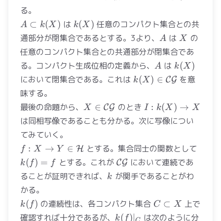
C
る。
A\subset
k(X)
⊂
(
)
は
(
)
任意のコンパクト集合との共
A
k
X
k
X
k(X)
A
X
通部分が閉集合であるとする。3より、
は
の
A
X
任意のコンパクト集合との共通部分が閉集合であ
A
k(X)
る。コンパクト生成位相の定義から、
は
(
)
A
k
X
k(X)\in
において閉集合である。これは
(
)
∈
を意
C
G
k
X
\mathcal{CG}
味する。
X\in\mathcal{CG}
I:k(X)\to
最後の命題から、
∈
のとき
:
(
)
→
C
G
X
I
k
X
X
X
は同相写像であることも分かる。次に写像につい
てみていく。
f: X\to Y \in
k(f)=
:
→
∈
とする。集合同士の関数として
H
f
X
Y
\mathcal{H}
\mathcal{CG}
(
)
=
とする。これが
において連続であ
C
G
k
f
f
k
ることが証明できれば、
が関手であることがわ
k
かる。
k(f)
C\subset
(
)
の連続性は、各コンパクト集合
⊂
上で
k
f
C
X
X
k(f)|_C
確認すれば十分であるが、
(
)
∣
は次のように分
k
f
C