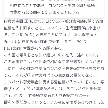
相を持つことである。コンパクト生成空間と連続
\mathcal{CG}
写像からなる圏を
と表すことにする。
C
G
X
任意の空間
に対し、コンパクト部分集合族に関する弱
X
位相を入れ直すことで、コンパクト生成空間が出来上が
k(X)
k
k:
る。これを
(
)
と表すことにすれば、
は関手
:
k
X
k
k
\mathca
\mathcal{H}
→
を定める (詳細は後述)。ただし
は
H
C
G
H
\to
Hausdorff 空間からなる圏である。
\mathc
この圏で考えるとなにが嬉しいのかを先に述べておく。
この記事
でコンパクト開位相に関する命題をいくつか紹介
したが、そのなかで局所コンパクト性を仮定するものがあ
\mathcal{CG}
った。でも
で考えればその仮定は必要なくなる。
C
G
コンパクト部分集合に関する弱位相が入っているから、写
f:X\to
像
:
→
が連続かどうかは、各コンパクト部分集
f
X
Y
Y
C\subset
合
⊂
上で連続であることを確認すれば十分。
C
X
X
便利な圏だからといって、そんなに制限があるわけでもな