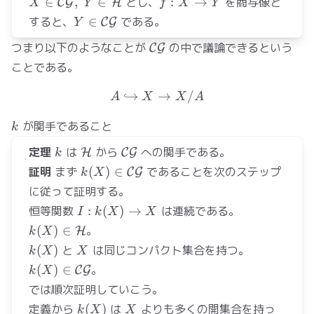
X\in
f:X\to
∈
,
∈
とし、
:
→
を商写像と
C
G
H
X
Y
f
X
Y
\mathcal{CG},\
Y
Y\in
すると、
∈
である。
C
G
Y
Y\in\mathcal{H}
\mathcal{CG}
\mathcal{CG}
つまり以下のようなことが
の中で議論できるという
C
G
ことである。
↪
A\hookrightarrow X \to 
→
/
A
X
X
A
k
が関手であること
k
k
\mathcal{H}
\mathcal{CG}
定理
は
から
への関手である。
H
C
G
k
k(X)\in
証明
まず
(
)
∈
であることを次のステップ
C
G
k
X
\mathcal{CG}
に従って証明する。
I:k(X)\to
恒等関数
:
(
)
→
は連続である。
I
k
X
X
X
k(X)\in
(
)
∈
。
H
k
X
\mathcal{H}
k(X)
X
(
)
と
は同じコンパクト集合を持つ。
k
X
X
k(X)\in\mathcal{CG}
(
)
∈
。
C
G
k
X
では順次証明していこう。
k(X)
X
定義から
(
)
は
よりも多くの開集合を持っ
k
X
X